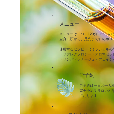
メニュー
メニューは１つ、120分コース
全身（頭から、足先まで）のホリ
使用するセラピー（ミッシェルの
・リフレクソロジー・アロマセラ
・リンパドレナージュ・フェイシ
ご予約
ご予約は一日お一人
完全予
約制サロンと
ております。