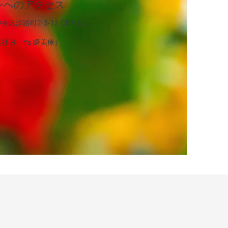
ロンへのアクセス
央区淡路町2-3-12 CBMビル
会社 R・Ys 瞬美痩）