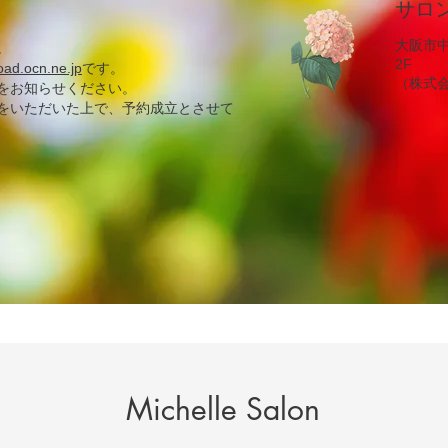
​サ
大阪市中
。
2F
d.ocn.ne.jp​
です。
​（株式
をお知らせください。
をいただいた上で、予約成立とさせて
Michelle Salon