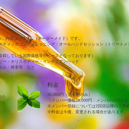
のみ。内容はパワフル（オーダーメイド）です。
スティックコンディショニング・オールハンド
セッション（トリートメ
取得している国際資格等がベースとなっております）
ピー・ホリスボディー・インディアンヘッド
ャル・推拿等 など
料金
35,000円（施術料のみ）
様の
（メンバー価格28,000円：メンバーの方
なっ
​※メンバー登録については2回目以降のご予
​※料金は今後、変更される場合があります。